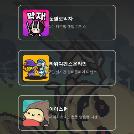
운빨로막자
1인 캐주얼 랜덤 디펜스
타워디펜스온라인
2인 실시간 멀티플레이 디펜스
아이스런
세계최초 4인 협동 얼음땡 디펜스